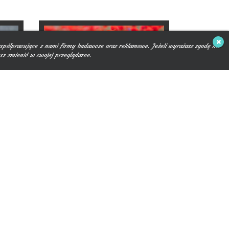
spółpracujące z nami firmy badawcze oraz reklamowe. Jeżeli wyrażasz zgodę na
sz zmienić w swojej przeglądarce.