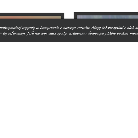
aksymalnej wygody w korzystaniu z naszego serwisu. Mogą też korzystać z nich w
tej informacji. Jeśli nie wyrażasz zgody, ustawienia dotyczące plików cookies może